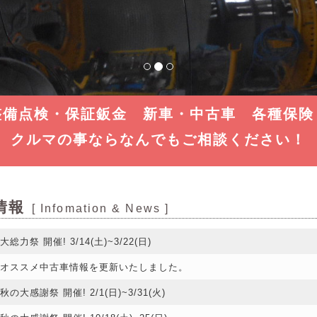
整備点検・保証鈑金 新車・中古車 各種保険
クルマの事ならなんでもご相談ください！
情報
[ Infomation & News ]
大総力祭 開催! 3/14(土)~3/22(日)
オススメ中古車情報を更新いたしました。
秋の大感謝祭 開催! 2/1(日)~3/31(火)