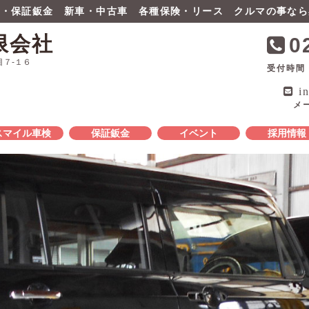
検・保証鈑金 新車・中古車 各種保険・リース クルマの事なら
限会社
0
目７-１６
受付時間
in
メ
スマイル車検
保証鈑金
イベント
採用情報