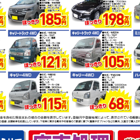
オススメ中古車情報を更新いたしました。
春の大総力祭 開催! 3/20(金祝)〜3/31(火)
ロータスのフェア開催! 10/1(火)〜11/30(土)
秋の大感謝祭 開催! 9/29(日)
春の大総力祭 開催! 3/23(土)〜3/31(日)
オススメ中古車情報を更新いたしました。
スタッドレスタイヤフェア! 10/14(日)〜10/31(水)
秋の大感謝祭 開催! 10/14(日)
オススメ中古車情報を更新いたしました。
ロータス山形秋のキャンペーン開催! 10/1(月)〜11/30(金)
お得パワー全開フェア！夏のイチオシ 開催! 6/1(金)〜7/31(火)
春の大感謝祭 開催! 3/31(土)〜4/8(日)
中古車情報を更新いたしました。