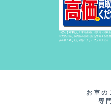
2018.02.01
EVENT
2017.10.27
2017.10.27
NEWS
〈ぽっきり車とは〉
車両価格に諸費用・諸税金
※支払総額は販売店の所在地区を管轄する陸運
合の輸送費などは総額に含まれておりません。
お車の
専